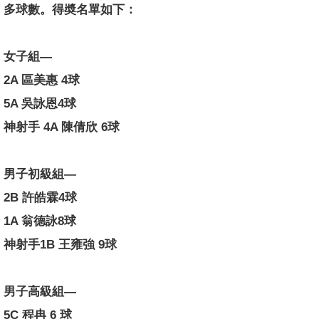
多球數。得奬名單如下：
女子組—
2A 區美惠 4球
5A 吳詠恩4球
神射手 4A 陳倩欣 6球
男子初級組—
2B 許皓霖4球
1A 翁德詠8球
神射手1B 王雍強 9球
男子高級組—
5C 程冉 6 球