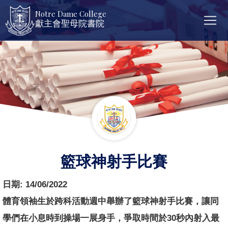
Notre Dame College
獻主會聖母院書院
籃球神射手比賽
日期:
14/06/2022
體育領袖生於跨科活動週中舉辦了籃球神射手比賽，讓同
學們在小息時到操場一展身手，爭取時間於30秒內射入最