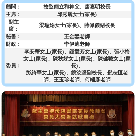
顧問：
校監簡立和神父、唐嘉明校長
主席：
邱秀麗女士(家長)
副主
梁瑞娟女士(家長)、蔣佩儀副校長
席：
秘書：
王金鑾老師
財政：
李伊迪老師
李安蒂女士(家長)、鍾愛芳女士(家長)、張小梅
女士(家長)、陳秋娣女士(家長)、陳健聰女士(家
委員：
長)、
彭綺華女士(家長)、饒汝堅副校長、鄧志恒老
師、王玉珍老師、何幗彥老師