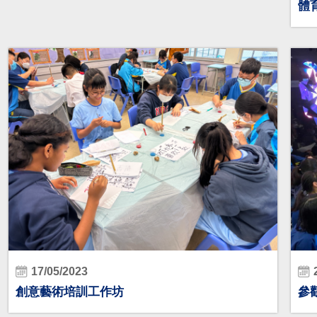
體
17/05/2023
創意藝術培訓工作坊
參