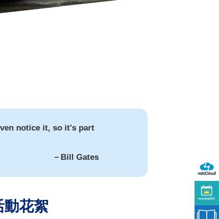
en notice it, so it's part
－Bill Gates
活動花絮