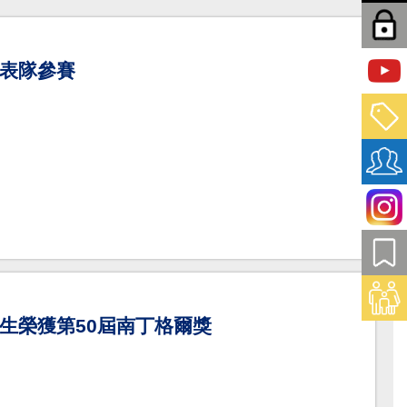
表隊參賽
生榮獲第50屆南丁格爾獎