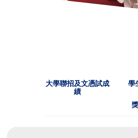
大學聯招及文憑試成
學
績