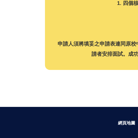
1. 四
申請人須將填妥之申請表連同原校
請者安排面試。成功
網頁地圖
|