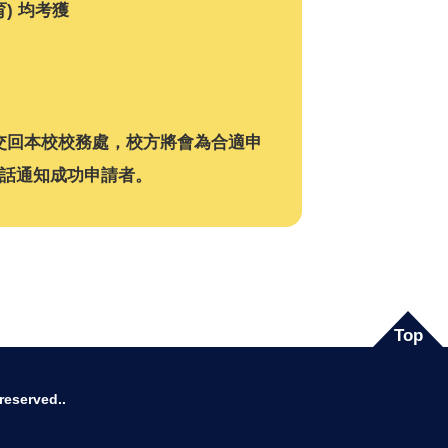
) 均考獲
交回本校校務處，校方將會為合適申
電話通知成功申請者。
Top
served..