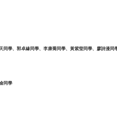
愷天同學、郭卓緣同學、
李康喬同學、黃紫莹同學、廖詩漫同
渝同學