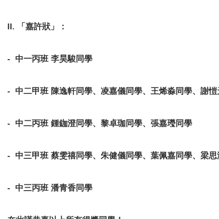
II. 「嘉許狀」：
- 中一丙班 李昊駿同學
- 中二甲班 陳逸軒同學、凌嘉儀同學、王烯淼同學、謝
- 中二丙班 鍾鉫澄同學、黎卓珈同學、張嘉㼆同學
- 中三甲班 蔡雯禧同學、朱健儀同學、葉佩嘉同學、梁思
- 中三丙班 潘青香同學