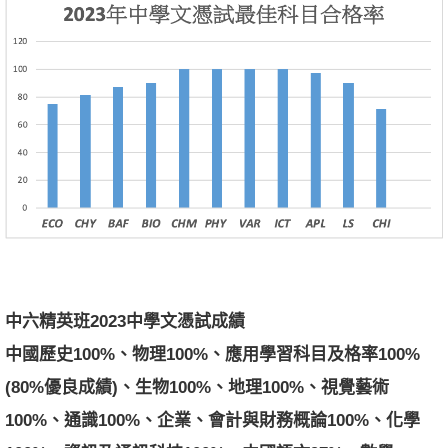
中六精英班
2023
中學文憑試成績
中國歷史
100%
、物理
100
%
、應用學習科目及格率
100%
(80%
優良成績
)
、生物
100%
、地理
100
%
、視覺藝術
100%
、通識
100%
、企業、會計與財務概論
100%
、化學