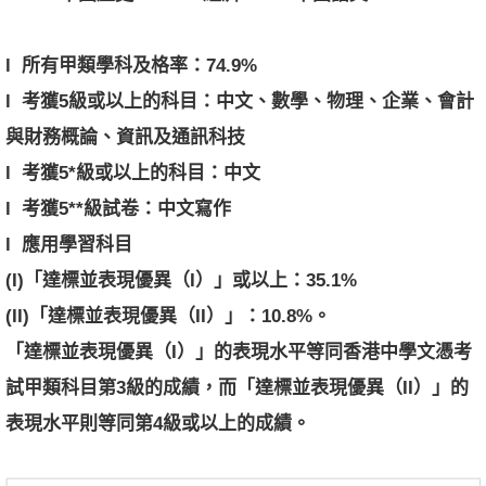
l
所有甲類學科及格率：
74.9%
l
考獲
5
級或以上的科目：中文、數學、物理、企業、會計
與財務概論、
資訊及通訊科技
l
考獲
5*
級或以上的科目：中文
l
考獲
5**
級試卷：中文寫作
l
應用學習科目
(I)
「達標並表現優異（
I
）」或以上：
35.1%
(II)
「達標並表現優異（
II
）」：
10.8%
。
「達標並表現優異（
I
）」的表現水平等同香港中學文憑考
試甲類科目第
3
級的成績，而「達標並表現優異（
II
）」的
表現水平則等同第
4
級或以上的成績。