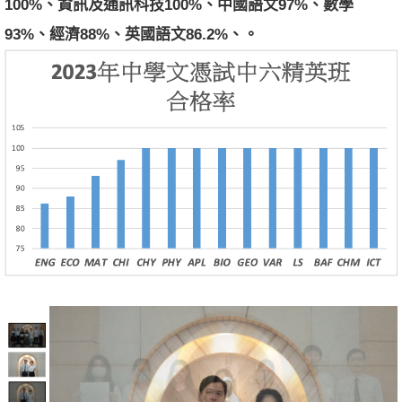
100%
、資訊及通訊科技
100%
、中國語文
97
%
、數學
93
%
、經濟
88%
、英國語文
86.2%
、。