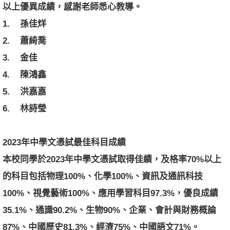
以上優異成績，感謝老師悉心教導
。
1.
孫佳
烊
2.
蕭綺
喬
3.
金
佳
4.
陳鴻
鑫
5.
洪嘉
嘉
6.
林詩
瑩
2023
年中學文憑試最佳科目成績
本校同學於
2023
年中學文憑試取得佳績，及格率
70%
以上
的科目包括物理
100%
、化學
100
%
、資訊及通訊科技
100%
、
視覺藝術
100%
、應用學習科目
97.3%
，優良成績
35.1%
、通識
90.2%
、生物
90%
、企業、會計與財務概論
87%
、中國歷史
81.3%
、經濟
75%
、中國語文
71%
。