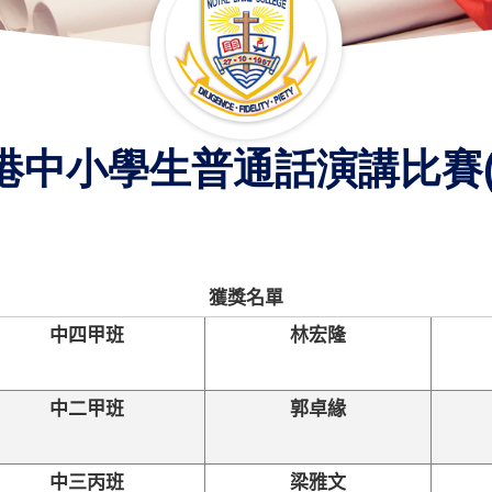
中小學生普通話演講比賽(202
獲獎名單
中四甲班
林宏隆
中二甲班
郭卓緣
中三丙班
梁雅文