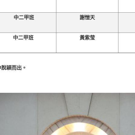
中二甲班
謝愷天
中二甲班
黃紫莹
中脫穎而出。