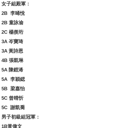
女子組殿軍：
2B 李晞悅
2B 童詠渝
2C 楊羨珩
3A 岑寶琦
3A 黃詩恩
4B 張凱琳
5A 陳鎧浠
5A 李穎鍶
5B 梁嘉怡
5C 曾晴忻
5C 謝凱喬
男子初級組冠軍：
1B黃偉文