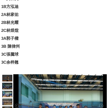
1B方泓迪
2A林家佑
2B林光耀
2C林煜煊
3A郭子樑
3B 陳律州
3C張騰球
3C余梓翹