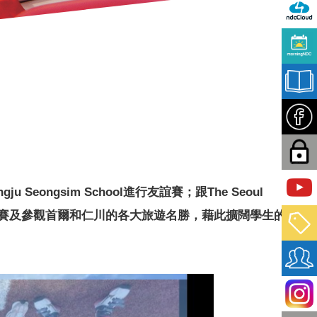
ngsim School進行友誼賽；跟The Seoul
rs的職業棒球賽及參觀首爾和仁川的各大旅遊名勝，藉此擴闊學生的視