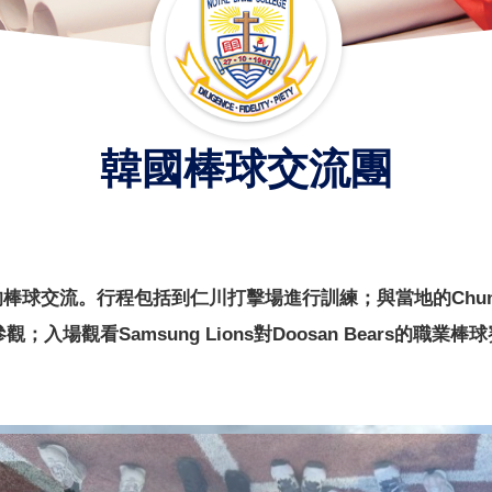
韓國棒球交流團
流。行程包括到仁川打擊場進行訓練；與當地的Chungju Seo
爾大學參觀；入場觀看Samsung Lions對Doosan Bea